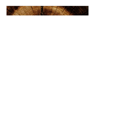
weiterentwickelnder therapeutischer
Rahmen, der von Karima Valentina
Hočevar entwickelt wurde. Er
unterstützt Therapeut:inn
26. Apr. 2024
2 Min. Lesezeit
NARM: Das Neuroaffektive
Beziehungsmodell
Das Neuroaffektive
Beziehungsmodell (Neuro-Affective
Relational Model - NARM®) ist eine
körperorientierte Psychotherapie zur