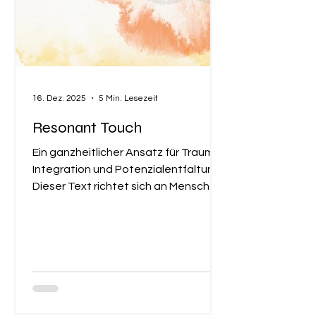
16. Dez. 2025
5 Min. Lesezeit
Resonant Touch
Ein ganzheitlicher Ansatz für Trauma-
Integration und Potenzialentfaltung
Dieser Text richtet sich an Menschen,
die Resonant Touch kennenlernen
möchten – als Klient:innen ebenso
wie als Therapeut:innen. Er gibt einen
Einblick in Haltung, Beziehungsraum
und Prinzipien, aus denen heraus
diese Arbeit entsteht. Resonant
Touch ist ein dynamischer, sich stetig