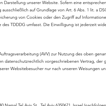
igen Darstellung unserer Website. Sofern eine entspreche
g ausschließlich auf Grundlage von Art. 6 Abs. 1 lit. a
eicherung von Cookies oder den Zugriff auf Informatione
e des TDDDG umfasst. Die Einwilligung ist jederzeit wide
 Auftragsverarbeitung (AVV) zur Nutzung des oben gena
en datenschutzrechtlich vorgeschriebenen Vertrag, der ge
erer Websitebesucher nur nach unseren Weisungen un
40 Namal Tel Aviv St., Tel Aviv 6350671, Israel (nachfolg